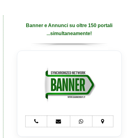
Banner e Annunci su oltre 150 portali
...simultaneamente!
telefono
e-
whatsapp
mappa
Banner
mail
Banner
Banner
multi-
Banner
multi-
multi-